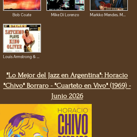
Bob Coate
Mike Di Lorenzo
Markko Mendes. My Smooth Guitar My Friend
Louis Armstrong & His All Stars. Satchmo Plays King Oliver
"Lo Mejor del Jazz en Argentina": Horacio
"Chivo" Borraro - "Cuarteto en Vivo" (1969) -
Junio 2026