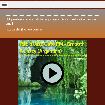
Ud. puede enviar sus peticiones y sugerencias a nuestra dirección de
email:
jazzcafefm@yahoo.com.ar
Radio Jazz Café FM - Smooth
& Jazzy (Argentina)
Apagado